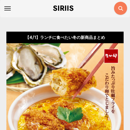
コ
SIRIIS
ン
テ
ン
ツ
【4/1】ランチに食べたい冬の新商品まとめ
に
ス
キ
ッ
プ