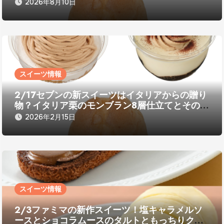
2026年8月10日
スイーツ情報
2/17セブンの新スイーツはイタリアからの贈り
物？イタリア栗のモンブラン8層仕立てとその他
コーヒー風味スイーツ
2026年2月15日
スイーツ情報
2/3ファミマの新作スイーツ！塩キャラメルソ
ースとショコラムースのタルトともっちりクリ