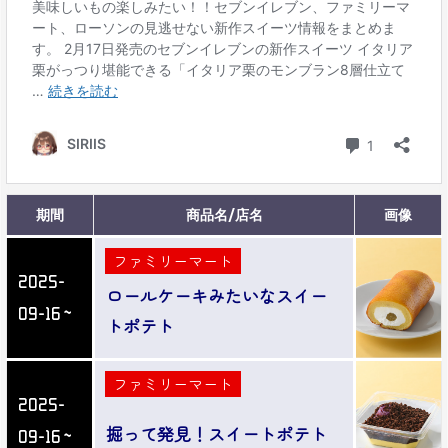
期間
商品名/店名
画像
ファミリーマート
2025-
ロールケーキみたいなスイー
09-16～
トポテト
ファミリーマート
2025-
掘って発見！スイートポテト
09-16～