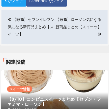
Xでシェア
Facebookでシェア
投
【9/15】セブンイレブン
【9/15】ローソン気になる
稿
気になる新商品まとめ【ス
新商品まとめ【スイーツ】
ナ
イーツ】
ビ
ゲ
ー
関連投稿
シ
ョ
スイーツ情報
ン
【8/10】コンビニスイーツまとめ【セブン・フ
ァミマ・ローソン】