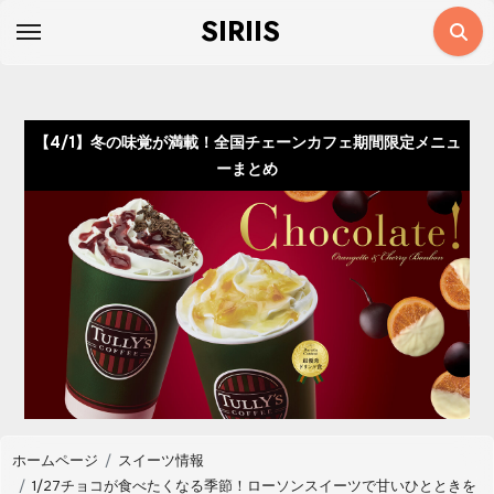
コ
SIRIIS
ン
テ
ン
ツ
【4/1】冬の味覚が満載！全国チェーンカフェ期間限定メニュ
に
ーまとめ
ス
キ
ッ
プ
ホームページ
スイーツ情報
1/27チョコが食べたくなる季節！ローソンスイーツで甘いひとときを