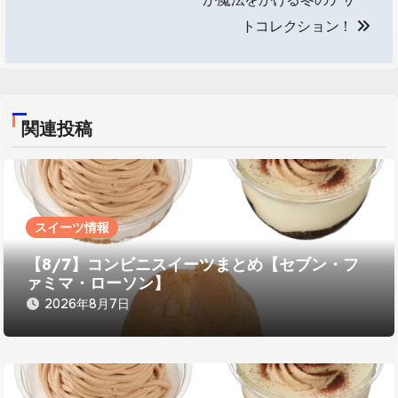
ビ
トコレクション！
ゲ
ー
シ
関連投稿
ョ
ン
スイーツ情報
【8/7】コンビニスイーツまとめ【セブン・フ
ァミマ・ローソン】
2026年8月7日