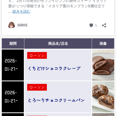
期間
商品名/店名
画像
ローソン
2026-
くちどけショコラクレープ
01-27～
ローソン
2026-
とろ〜りチョコクリームパン
01-27～