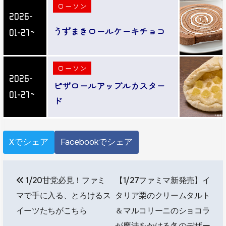
ローソン
2026-
うずまきロールケーキチョコ
01-27～
ローソン
2026-
ピザロールアップルカスター
01-27～
ド
Xでシェア
Facebookでシェア
投
1/20甘党必見！ファミ
【1/27ファミマ新発売】イ
稿
マで手に入る、とろけるス
タリア栗のクリームタルト
ナ
イーツたちがこちら
＆マルコリーニのショコラ
が魔法をかける冬のデザー