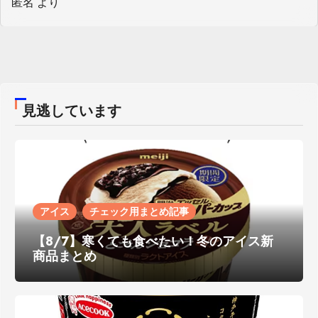
匿名
より
見逃しています
アイス
チェック用まとめ記事
【8/7】寒くても食べたい！冬のアイス新
商品まとめ