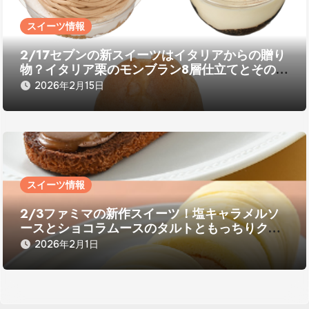
スイーツ情報
2/17セブンの新スイーツはイタリアからの贈り
物？イタリア栗のモンブラン8層仕立てとその他
コーヒー風味スイーツ
2026年2月15日
スイーツ情報
2/3ファミマの新作スイーツ！塩キャラメルソ
ースとショコラムースのタルトともっちりクリ
ームロール
2026年2月1日