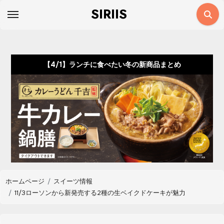
コ
SIRIIS
ン
テ
ン
ツ
【4/1】ランチに食べたい冬の新商品まとめ
に
ス
キ
ッ
プ
ホームページ
スイーツ情報
11/3ローソンから新発売する2種の生ベイクドケーキが魅力