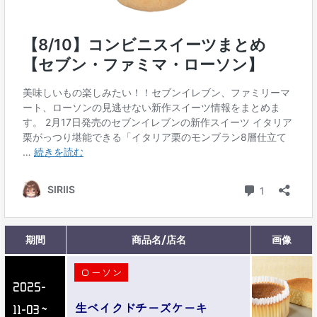
期間
商品名/店名
画像
ローソン
2025-
生ベイクドチーズケーキ
11-03～