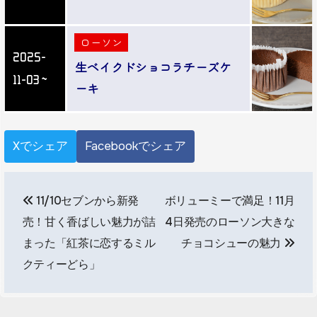
ローソン
2025-
生ベイクドショコラチーズケ
11-03～
ーキ
Xでシェア
Facebookでシェア
投
11/10セブンから新発
ボリューミーで満足！11月
稿
売！甘く香ばしい魅力が詰
4日発売のローソン大きな
ナ
まった「紅茶に恋するミル
チョコシューの魅力
ビ
クティーどら」
ゲ