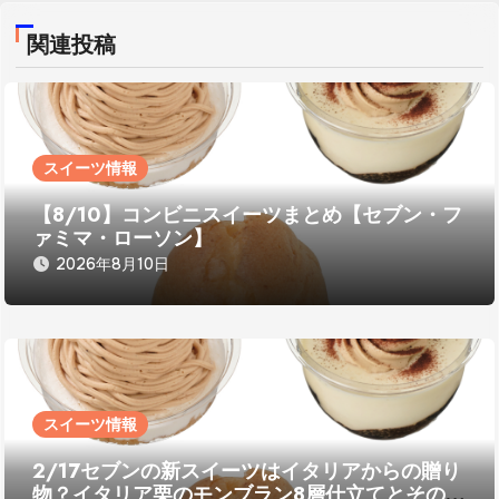
ー
関連投稿
シ
ョ
ン
スイーツ情報
【8/10】コンビニスイーツまとめ【セブン・フ
ァミマ・ローソン】
2026年8月10日
スイーツ情報
2/17セブンの新スイーツはイタリアからの贈り
物？イタリア栗のモンブラン8層仕立てとその他