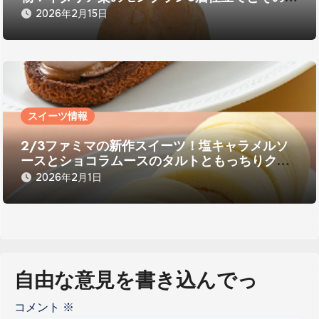
コーヒー風味スイーツ
2026年2月15日
スイーツ情報
2/3ファミマの新作スイーツ！塩キャラメルソ
ースとショコラムースのタルトともっちりクリ
ームロール
2026年2月1日
自由な意見を書き込んでっ
コメント
※