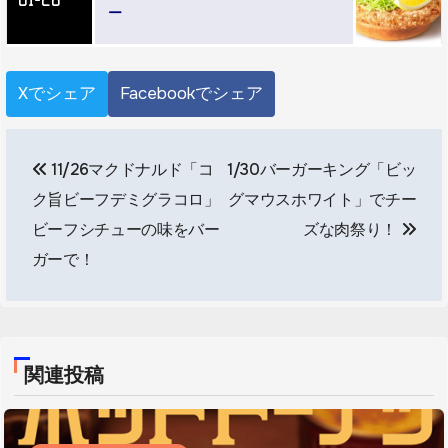
ー
Xでシェア
Facebookでシェア
投
11/26マクドナルド「コ
1/30バーガーキング「ビッ
稿
ク旨ビーフデミグラコロ」
グマウスホワイト」でチー
ナ
ビーフシチューの味をバー
ズな肉祭り！
ビ
ガーで！
ゲ
ー
関連投稿
シ
ョ