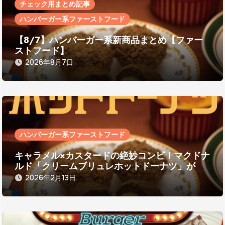
チェック用まとめ記事
ン
ハンバーガー系ファーストフード
【8/7】ハンバーガー系新商品まとめ【ファー
ストフード】
2026年8月7日
ハンバーガー系ファーストフード
キャラメル×カスタードの絶妙コンビ！マクドナ
ルド「クリームブリュレホットドーナツ」が期
間限定で登場
2026年2月13日