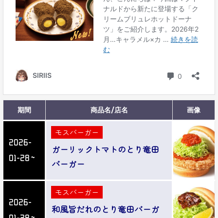
期間
商品名/店名
画像
モスバーガー
2026-
ガーリックトマトのとり竜田
01-28～
バーガー
モスバーガー
2026-
和風旨だれのとり竜田バーガ
01-28～