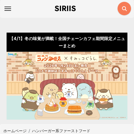
コ
SIRIIS
ン
テ
ン
ツ
【4/1】冬の味覚が満載！全国チェーンカフェ期間限定メニュ
に
ーまとめ
ス
キ
ッ
プ
ホームページ
ハンバーガー系ファーストフード