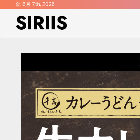
コ
金. 8月 7th, 2026
SIRIIS
ン
テ
ン
ツ
に
ス
キ
ッ
プ