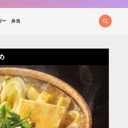
ガー
弁当
め