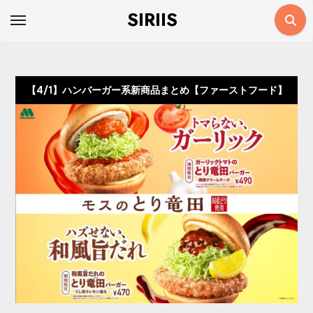
コ
SIRIIS
ン
テ
ン
ツ
【4/1】ハンバーガー系新商品まとめ【ファーストフード】
に
ス
キ
ッ
プ