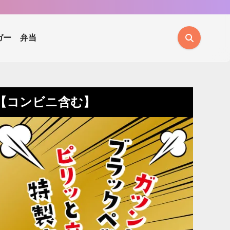
ガー
弁当
【コンビニ含む】