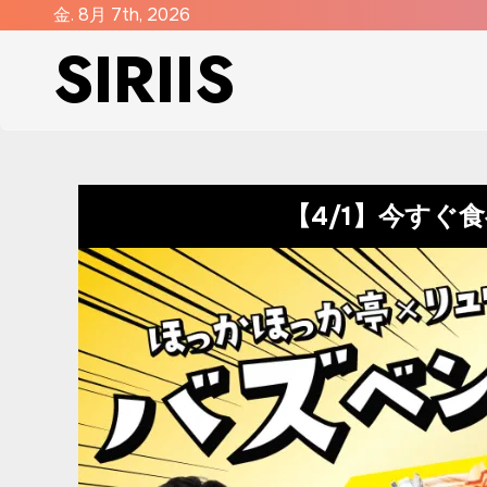
コ
金. 8月 7th, 2026
SIRIIS
ン
テ
ン
ツ
に
ス
【4/1】今す
キ
ッ
プ